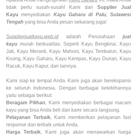
tidak perlu susah-susah! Kami dari
Supplier Jual
Kayu
menyediakan
Kayu Gaharu di Palu, Sulawesi
Tengah
yang bisa Anda pesan sekarang juga!
Supplierjualkayu.web.id
adalah Perusahaan
jual
kayu
murah berkualitas. Seperti Kayu Bengkirai, Kayu
Jati, Kayu Meranti, Kayu Mahoni, Kayu Tembalun, Kayu
Kruing, Kayu Gaharu, Kayu Kempas, Kayu Durian, Kayu
Racuk, Kayu Kapur, dan lainnya.
Kami siap ke tempat Anda. Kami juga akan berekspansi
ke seluruh Indonesia. Dengan berbagai kelebihannya
yaitu sebagai berikut:
Beragam Pilihan
, Kami menyediakan berbagai macam
kayu yang bisa Anda beli dari kami secara langsung.
Pelayanan Terbaik
, Kami memberikan pelayanan fast
response dan terbaik untuk Anda.
Harga Terbaik
, Kami juga akan menawarkan harga