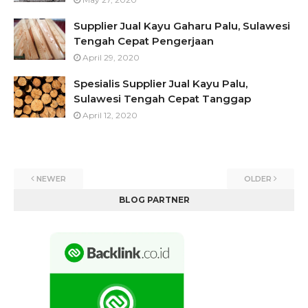
Supplier Jual Kayu Gaharu Palu, Sulawesi
Tengah Cepat Pengerjaan
April 29, 2020
Spesialis Supplier Jual Kayu Palu,
Sulawesi Tengah Cepat Tanggap
April 12, 2020
NEWER
OLDER
BLOG PARTNER