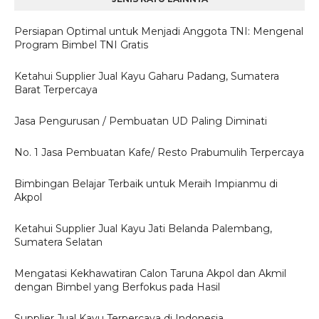
Persiapan Optimal untuk Menjadi Anggota TNI: Mengenal
Program Bimbel TNI Gratis
Ketahui Supplier Jual Kayu Gaharu Padang, Sumatera
Barat Terpercaya
Jasa Pengurusan / Pembuatan UD Paling Diminati
No. 1 Jasa Pembuatan Kafe/ Resto Prabumulih Terpercaya
Bimbingan Belajar Terbaik untuk Meraih Impianmu di
Akpol
Ketahui Supplier Jual Kayu Jati Belanda Palembang,
Sumatera Selatan
Mengatasi Kekhawatiran Calon Taruna Akpol dan Akmil
dengan Bimbel yang Berfokus pada Hasil
Supplier Jual Kayu Terpercaya di Indonesia