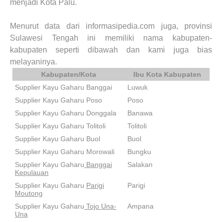
menjadi Kota Palu.
Menurut data dari informasipedia.com juga, provinsi
Sulawesi Tengah ini memiliki nama kabupaten-
kabupaten seperti dibawah dan kami juga bias
melayaninya.
Kabupaten/Kota
Ibu Kota Kabupaten
Supplier Kayu Gaharu Banggai
Luwuk
Supplier Kayu Gaharu Poso
Poso
Supplier Kayu Gaharu Donggala
Banawa
Supplier Kayu Gaharu Tolitoli
Tolitoli
Supplier Kayu Gaharu Buol
Buol
Supplier Kayu Gaharu Morowali
Bungku
Supplier Kayu Gaharu
Banggai
Salakan
Kepulauan
Supplier Kayu Gaharu
Parigi
Parigi
Moutong
Supplier Kayu Gaharu
Tojo Una-
Ampana
Una