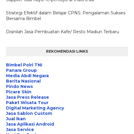
Strategi Efektif dalam Belajar CPNS: Pengalaman Sukses
Bersama Bimbel
Disinilah Jasa Pembuatan Kafe/ Resto Madiun Terbaru
REKOMENDASI LINKS
Bimbel Polri TNI
Panara Group
Media Abdi Negara
Berita Nasional
Pindo News
Picare Skin
Jasa Press Release
Paket Wisata Tour
Digital Marketing Agency
Jasa Sablon Custom
Jual ikan
Jasa Aplikasi Android
Jasa Service