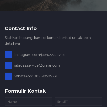
Contact Info
Silahkan hubungi kami di kontak berikut untuk lebih
detailnya!
Instagram.com/jabruzz.service
jabruzz.service@gmail.com
WhatsApp: 089619505581
Formulir Kontak