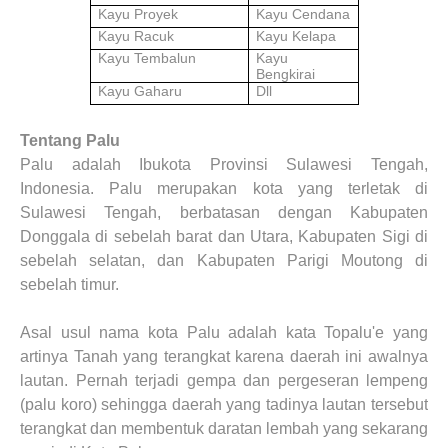
Kayu Proyek
Kayu Cendana
Kayu Racuk
Kayu Kelapa
Kayu Tembalun
Kayu
Bengkirai
Kayu Gaharu
Dll
Tentang Palu
Palu adalah Ibukota Provinsi Sulawesi Tengah,
Indonesia. Palu merupakan kota yang terletak di
Sulawesi Tengah, berbatasan dengan Kabupaten
Donggala di sebelah barat dan Utara, Kabupaten Sigi di
sebelah selatan, dan Kabupaten Parigi Moutong di
sebelah timur.
Asal usul nama kota Palu adalah kata Topalu'e yang
artinya Tanah yang terangkat karena daerah ini awalnya
lautan. Pernah terjadi gempa dan pergeseran lempeng
(palu koro) sehingga daerah yang tadinya lautan tersebut
terangkat dan membentuk daratan lembah yang sekarang