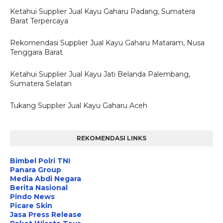
Ketahui Supplier Jual Kayu Gaharu Padang, Sumatera
Barat Terpercaya
Rekomendasi Supplier Jual Kayu Gaharu Mataram, Nusa
Tenggara Barat
Ketahui Supplier Jual Kayu Jati Belanda Palembang,
Sumatera Selatan
Tukang Supplier Jual Kayu Gaharu Aceh
REKOMENDASI LINKS
Bimbel Polri TNI
Panara Group
Media Abdi Negara
Berita Nasional
Pindo News
Picare Skin
Jasa Press Release