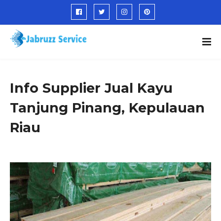
Info Supplier Jual Kayu
Tanjung Pinang, Kepulauan
Riau