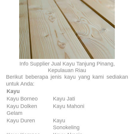
Info Supplier Jual Kayu Tanjung Pinang,
Kepulauan Riau
Berikut beberapa jenis kayu yang kami sediakan
untuk Anda:
Kayu
Kayu Borneo
Kayu Jati
Kayu Dolken
Kayu Mahoni
Gelam
Kayu Duren
Kayu
Sonokeling