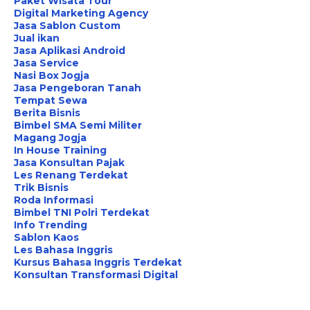
Paket Wisata Tour
Digital Marketing Agency
Jasa Sablon Custom
Jual ikan
Jasa Aplikasi Android
Jasa Service
Nasi Box Jogja
Jasa Pengeboran Tanah
Tempat Sewa
Berita Bisnis
Bimbel SMA Semi Militer
Magang Jogja
In House Training
Jasa Konsultan Pajak
Les Renang Terdekat
Trik Bisnis
Roda Informasi
Bimbel TNI Polri Terdekat
Info Trending
Sablon Kaos
Les Bahasa Inggris
Kursus Bahasa Inggris Terdekat
Konsultan Transformasi Digital