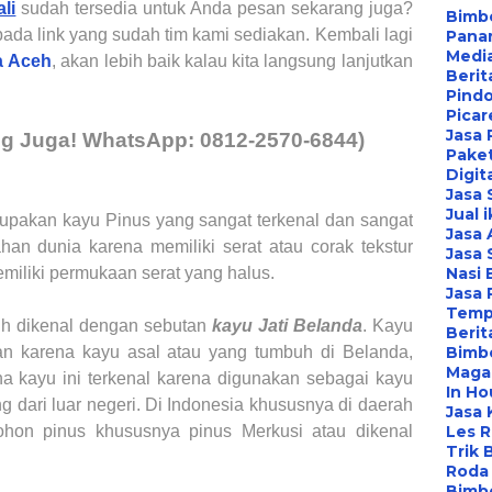
li
sudah tersedia untuk Anda pesan sekarang juga
?
Bimbe
pada link yang sudah tim kami sediakan. Kembali lagi
Pana
Media
a
Aceh
, akan lebih baik kalau kita langsung lanjutkan
Berit
Pind
Picar
Jasa 
ng Juga
!
WhatsApp:
0
812-2570-6844)
Paket
Digit
Jasa
Jual 
upakan kayu Pinus yang sangat terkenal dan sangat
Jasa 
an dunia karena memiliki serat atau corak tekstur
Jasa 
miliki permukaan serat yang halus.
Nasi 
Jasa
Temp
bih dikenal dengan sebutan
kayu Jati Belanda
. Kayu
Berit
kan karena kayu asal atau yang tumbuh di Belanda,
Bimbe
Maga
a kayu ini terkenal karena digunakan sebagai kayu
In Ho
g dari luar negeri. Di Indonesia khususnya di daerah
Jasa 
hon pinus khususnya pinus Merkusi atau dikenal
Les 
Trik 
Roda 
Bimbe