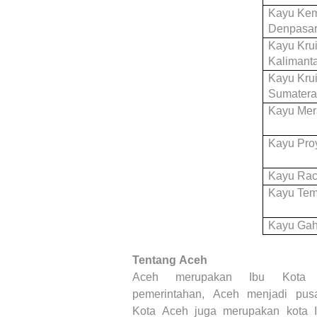
Kayu Ke
Denpasar,
Kayu Kru
Kalimant
Kayu Kru
Sumater
Kayu Mer
Kayu Pro
Kayu Ra
Kayu Tem
Kayu Gah
Tentang
Aceh
Aceh
me
rupakan Ibu Kota 
pemerintahan,
Aceh
menjadi pusat
Kota
Aceh
juga merupakan kota I