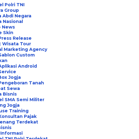
l Polri TNI
ra Group
 Abdi Negara
a Nasional
o News
e Skin
Press Release
 Wisata Tour
al Marketing Agency
 Sablon Custom
ikan
Aplikasi Android
Service
Box Jogja
 Pengeboran Tanah
at Sewa
a Bisnis
l SMA Semi Militer
ng Jogja
use Training
Konsultan Pajak
Renang Terdekat
Bisnis
Informasi
l TNI Polri Terdekat