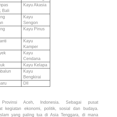
mpas
Kayu Akasia
 Bali
ing
Kayu
an
Sengon
ing
Kayu Pinus
a
anti
Kayu
Kamper
yek
Kayu
Cendana
cuk
Kayu Kelapa
balun
Kayu
Bengkirai
aru
Dll
Provinsi Aceh, Indonesia. Sebagai pusat
 kegiatan ekonomi, politik, sosial dan budaya.
slam yang paling tua di Asia Tenggara, di mana