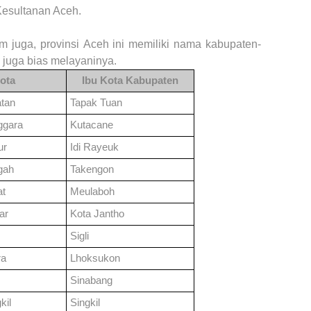
Kesultanan Aceh.
om juga, provinsi
Aceh
ini memiliki nama kabupaten-
 juga bias melayaninya.
ota
Ibu Kota Kabupaten
atan
Tapak Tuan
ggara
Kutacane
ur
Idi Rayeuk
gah
Takengon
at
Meulaboh
ar
Kota Jantho
Sigli
ra
Lhoksukon
Sinabang
kil
Singkil