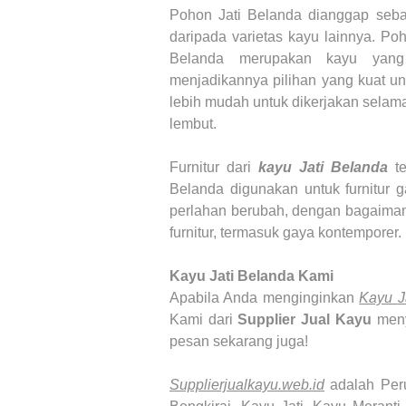
Pohon Jati Belanda dianggap sebag
daripada varietas kayu lainnya. Po
Belanda merupakan kayu yang
menjadikannya pilihan yang kuat un
lebih mudah untuk dikerjakan selama
lembut.
Furnitur dari
kayu Jati Belanda
t
Belanda digunakan untuk furnitur g
perlahan berubah, dengan bagaiman
furnitur, termasuk gaya kontemporer.
Kayu Jati Belanda
Kami
Apabila Anda menginginkan
Kayu
J
Kami dari
Supplier Jual Kayu
men
pesan sekarang juga!
Supplierjualkayu.web.id
adalah Pe