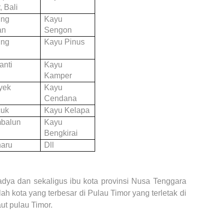
 Bali
ing
Kayu
an
Sengon
ing
Kayu Pinus
a
anti
Kayu
Kamper
yek
Kayu
Cendana
cuk
Kayu Kelapa
balun
Kayu
Bengkirai
aru
Dll
ya dan sekaligus ibu kota provinsi Nusa Tenggara
ah kota yang terbesar di Pulau Timor yang terletak di
aut pulau Timor.