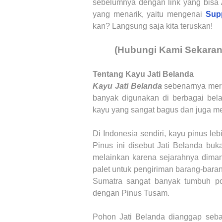
sebelumnya dengan link yang bisa A
yang menarik, yaitu mengenai
Supp
kan? Langsung saja kita teruskan
!
(Hubungi Kami Sekara
Tentang Kayu Jati Belanda
Kayu Jati Belanda
sebenarnya mer
banyak digunakan di berbagai belah
kayu yang sangat bagus dan juga me
Di Indonesia sendiri, kayu pinus le
Pinus ini disebut Jati Belanda bu
melainkan karena sejarahnya diman
palet untuk pengiriman barang-baran
Sumatra sangat banyak tumbuh po
dengan Pinus Tusam.
Pohon
Jati Belanda
dianggap seba