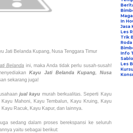
Berit
Bimbe
Maga
In Ho
Jasa 
Les 
Trik 
Roda 
Bimbe
yu Jati Belanda Kupang, Nusa Tenggara Timur
Info 
Sabl
Les B
ati Belanda
ini, maka Anda tidak perlu susah-susah!
Kursu
enyediakan
Kayu Jati Belanda
Kupang, Nusa
Konsu
san sekarang juga!
rusahaan
jual kayu
murah berkualitas. Seperti Kayu
i, Kayu Mahoni, Kayu Tembalun, Kayu Kruing, Kayu
 Kayu Racuk, Kayu Kapur, dan lainnya.
 juga
sedang dalam proses
berekspansi ke seluruh
nnya yaitu sebagai berikut: