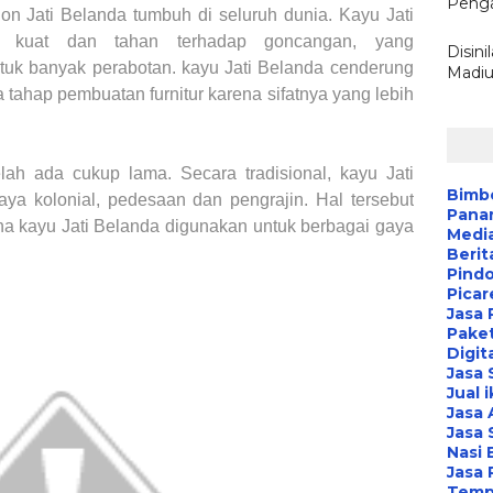
Penga
ohon
Jati Belanda
tumbuh di seluruh dunia. Kayu
Jati
 kuat dan tahan terhadap goncangan, yang
Disin
ntuk banyak perabotan. kayu
Jati Belanda
cenderung
Madiu
 tahap pembuatan furnitur karena sifatnya yang lebih
elah ada cukup lama. Secara tradisional, kayu
Jati
Bimbe
gaya kolonial, pedesaan dan pengrajin. Hal tersebut
Pana
na kayu
Jati Belanda
digunakan untuk berbagai gaya
Media
Berit
Pind
Picar
Jasa 
Paket
Digit
Jasa
Jual 
Jasa 
Jasa 
Nasi 
Jasa
Temp