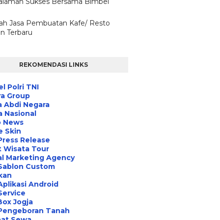
laman Sukses Bersama Bimbel
ilah Jasa Pembuatan Kafe/ Resto
n Terbaru
REKOMENDASI LINKS
l Polri TNI
ra Group
 Abdi Negara
a Nasional
o News
e Skin
Press Release
 Wisata Tour
al Marketing Agency
 Sablon Custom
ikan
Aplikasi Android
Service
Box Jogja
 Pengeboran Tanah
at Sewa