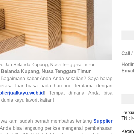
Call 
yu Jati Belanda Kupang, Nusa Tenggara Timur
Hotli
Email
i Belanda
Kupang, Nusa Tenggara Timur
! Bagaimana kabar Anda-Anda sekalian? Saya harap
merasa luar biasa pada hari ini. Terutama dengan
lierjualkayu.web.id
! Tempat dimana Anda bisa
r
dunia kayu favorit kalian
!
Persi
TNI: 
bahwa kami sudah pernah membahas tentang
Supplier
Anda bisa langsung periksa mengenai pembahasan
Ketahu