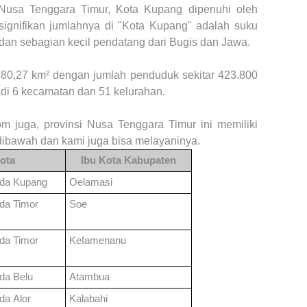
i Nusa Tenggara Timur, Kota Kupang dipenuhi oleh
ignifikan jumlahnya di "Kota Kupang" adalah suku
 dan sebagian kecil pendatang dari Bugis dan Jawa.
80,27 km² dengan jumlah penduduk sekitar 423.800
jadi 6 kecamatan dan 51 kelurahan.
om juga, provinsi
Nusa Tenggara Timur
ini memiliki
ibawah dan kami juga bi
sa
melayaninya.
ota
Ibu Kota Kabupaten
nda
Kupang
Oelamasi
nda
Timor
Soe
nda
Timor
Kefamenanu
nda
Belu
Atambua
nda
Alor
Kalabahi