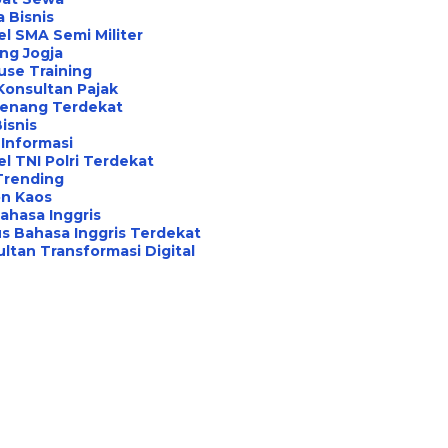
a Bisnis
l SMA Semi Militer
ng Jogja
use Training
Konsultan Pajak
Renang Terdekat
Bisnis
Informasi
l TNI Polri Terdekat
Trending
on Kaos
ahasa Inggris
s Bahasa Inggris Terdekat
ltan Transformasi Digital