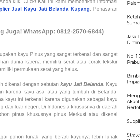
nda klik. Click! Kali ini kami memberikan informasi
Palem
lier Jual Kayu Jati Belanda
Kupang
. Penasaran
Ketah
Sumat
ng Juga
!
WhatsApp:
0
812-2570-6844)
Jasa 
Dimin
upakan kayu Pinus yang sangat terkenal dan sangat
No. 1
an dunia karena memiliki serat atau corak tekstur
Prabu
miliki permukaan serat yang halus.
Bimbi
Impia
bih dikenal dengan sebutan
kayu Jati Belanda
. Kayu
kan karena kayu asal atau yang tumbuh di Belanda,
Menga
a kayu ini terkenal karena digunakan sebagai kayu
Akpol
g dari luar negeri. Di Indonesia khususnya di daerah
Berfo
hon pinus khususnya pinus Merkusi atau dikenal
Suppli
Strate
gai pohon lunak, yang berarti kayunya lebih lunak