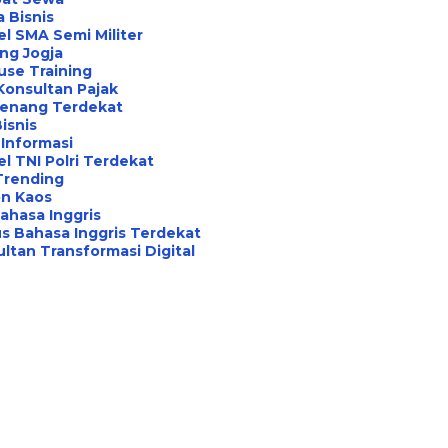
a Bisnis
l SMA Semi Militer
ng Jogja
use Training
Konsultan Pajak
Renang Terdekat
Bisnis
Informasi
l TNI Polri Terdekat
Trending
on Kaos
ahasa Inggris
s Bahasa Inggris Terdekat
ltan Transformasi Digital