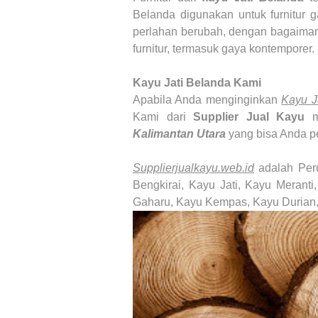
Belanda
digunakan untuk furnitur 
perlahan berubah, dengan bagaima
furnitur, termasuk gaya kontemporer.
Kayu Jati Belanda
Kami
Apabila Anda menginginkan
Kayu
J
Kami dari
Supplier Jual Kayu
m
Kalimantan Utara
yang bisa Anda p
Supplierjualkayu.web.id
adalah Pe
Bengkirai, Kayu Jati, Kayu Merant
Gaharu, Kayu Kempas, Kayu Durian,