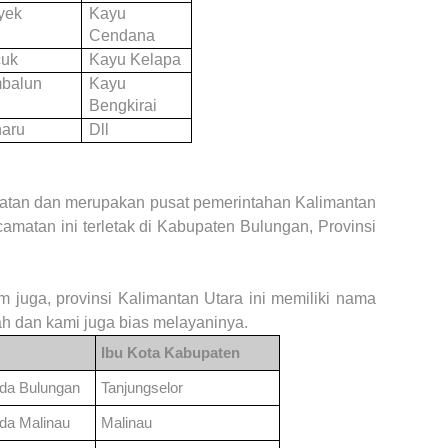
yek
Kayu
Cendana
cuk
Kayu Kelapa
balun
Kayu
Bengkirai
aru
Dll
atan dan merupakan pusat pemerintahan Kalimantan
matan ini terletak di Kabupaten Bulungan, Provinsi
om juga, provinsi Kalimantan
Utara
ini memiliki nama
h dan kami juga bias melayaninya.
Ibu Kota Kabupaten
nda
Bulungan
Tanjungselor
nda
Malinau
Malinau