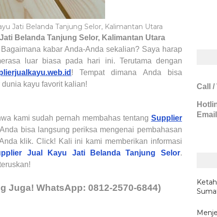
ayu Jati Belanda Tanjung Selor, Kalimantan Utara
Jati Belanda
Tanjung Selor, Kalimantan Utara
! Bagaimana kabar Anda-Anda sekalian? Saya harap
merasa luar biasa pada hari ini. Terutama dengan
lierjualkayu.web.id
! Tempat dimana Anda bisa
r
dunia kayu favorit kalian
!
Call 
Hotli
Email
bahwa kami sudah pernah membahas tentang
Supplier
Anda bisa langsung periksa mengenai pembahasan
nda klik. Click! Kali ini kami memberikan informasi
pplier Jual Kayu Jati Belanda
Tanjung Selor
.
teruskan
!
Ketah
ng Juga
!
WhatsApp:
0
812-2570-6844)
Sumat
Menje