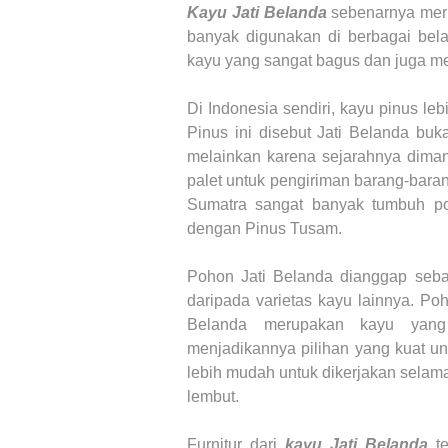
Kayu Jati Belanda
sebenarnya mer
banyak digunakan di berbagai belah
kayu yang sangat bagus dan juga me
Di Indonesia sendiri, kayu pinus le
Pinus ini disebut Jati Belanda bu
melainkan karena sejarahnya diman
palet untuk pengiriman barang-baran
Sumatra sangat banyak tumbuh po
dengan Pinus Tusam.
Pohon
Jati Belanda
dianggap seba
daripada varietas kayu lainnya. P
Belanda
merupakan kayu yang
menjadikannya pilihan yang kuat u
lebih mudah untuk dikerjakan selama
lembut.
Furnitur dari
kayu Jati Belanda
t