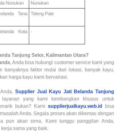
nda
Nunukan
Nunukan
 Belanda
Tana
Tideng Pale
 Belanda
Kota
-
landa
Tanjung Selor, Kalimantan Utara
?
landa
, Anda bisa hubungi customer service kami yang
n banyaknya faktor mulai dari lokasi, banyak kayu,
kan harga kayu kami bervariasi.
n Anda.
Supplier Jual Kayu Jati Belanda
Tanjung
 layanan yang kami kembangkan khusus untuk
enarik bukan? Kami
supplierjualkayu.web.id
bisa
k masalah Anda. Segala proses akan dikemas dengan
da pun akan sirna.
Kami tunggu panggilan Anda,
 kerja sama yang baik.