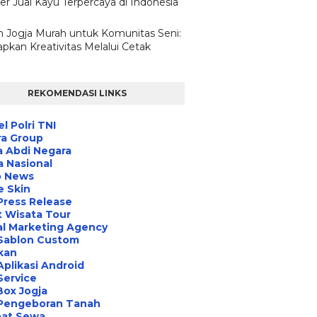
er Jual Kayu Terpercaya di Indonesia
n Jogja Murah untuk Komunitas Seni:
pkan Kreativitas Melalui Cetak
REKOMENDASI LINKS
l Polri TNI
ra Group
 Abdi Negara
a Nasional
o News
e Skin
Press Release
 Wisata Tour
al Marketing Agency
 Sablon Custom
ikan
Aplikasi Android
Service
Box Jogja
 Pengeboran Tanah
at Sewa