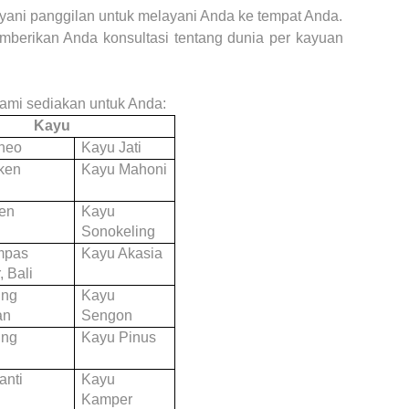
yani panggilan untuk melayani Anda ke tempat Anda.
mberikan Anda konsultasi tentang dunia per kayuan
 kami sediakan untuk Anda:
Kayu
neo
Kayu Jati
ken
Kayu Mahoni
en
Kayu
Sonokeling
mpas
Kayu Akasia
 Bali
ing
Kayu
an
Sengon
ing
Kayu Pinus
a
anti
Kayu
Kamper