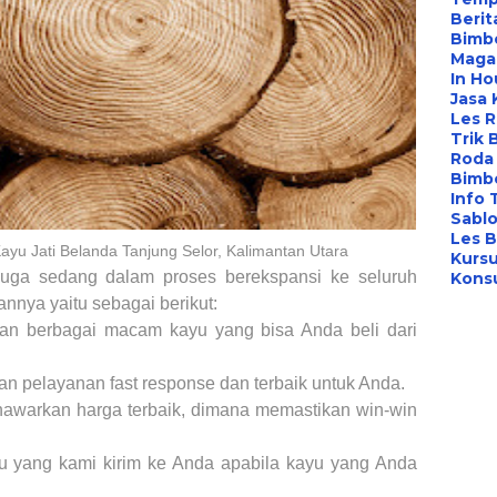
Berit
Bimbe
Maga
In Ho
Jasa 
Les 
Trik 
Roda 
Bimbe
Info 
Sabl
Les B
Kayu Jati Belanda Tanjung Selor, Kalimantan Utara
Kursu
 juga
sedang dalam proses
berekspansi ke seluruh
Konsu
nnya yaitu sebagai berikut:
an berbagai macam kayu yang bisa Anda beli dari
n pelayanan fast response dan terbaik untuk Anda.
nawarkan harga terbaik, dimana memastikan win-win
u yang kami kirim ke Anda apabila kayu yang Anda