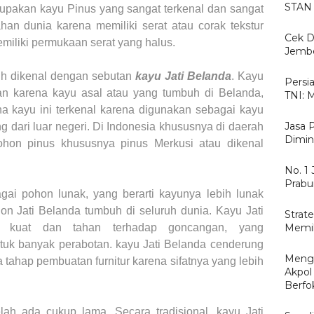
STAN 
upakan kayu Pinus yang sangat terkenal dan sangat
an dunia karena memiliki serat atau corak tekstur
Cek D
miliki permukaan serat yang halus.
Jemb
bih dikenal dengan sebutan
kayu Jati Belanda
. Kayu
Persi
kan karena kayu asal atau yang tumbuh di Belanda,
TNI: 
a kayu ini terkenal karena digunakan sebagai kayu
Jasa 
g dari luar negeri. Di Indonesia khususnya di daerah
Dimin
hon pinus khususnya pinus Merkusi atau dikenal
No. 1
Prabu
gai pohon lunak, yang berarti kayunya lebih lunak
ohon
Jati Belanda
tumbuh di seluruh dunia. Kayu
Jati
Strat
 kuat dan tahan terhadap goncangan, yang
Memil
ntuk banyak perabotan. kayu
Jati Belanda
cenderung
Menga
 tahap pembuatan furnitur karena sifatnya yang lebih
Akpol
Berfo
elah ada cukup lama. Secara tradisional, kayu
Jati