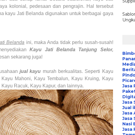
Suppli
gaya kolonial, pedesaan dan pengrajin. Hal tersebut
na kayu
Jati Belanda
digunakan untuk berbagai gaya
Sablo
Ungka
ati Belanda
ini, maka Anda tidak perlu susah-susah!
enyediakan
Kayu Jati Belanda
Tanjung Selor,
Bimbe
esan sekarang juga!
Pana
Media
Berit
rusahaan
jual kayu
murah berkualitas. Seperti Kayu
Pind
i, Kayu Mahoni, Kayu Tembalun, Kayu Kruing, Kayu
Picar
 Kayu Racuk, Kayu Kapur, dan lainnya.
Jasa 
Paket
Digit
Jasa
Jual 
Jasa 
Jasa 
Nasi 
Jasa
Temp