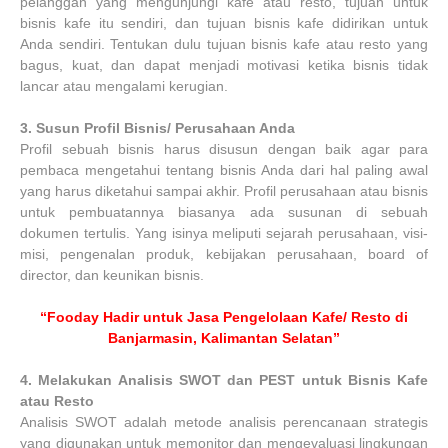
pelanggan yang mengunjungi kafe atau resto, tujuan untuk
bisnis kafe itu sendiri, dan tujuan bisnis kafe didirikan untuk
Anda sendiri. Tentukan dulu tujuan bisnis kafe atau resto yang
bagus, kuat, dan dapat menjadi motivasi ketika bisnis tidak
lancar atau mengalami kerugian.
3.
Susun Profil Bisnis/ Perusahaan Anda
Profil sebuah bisnis harus disusun dengan baik agar para
pembaca mengetahui tentang bisnis Anda dari hal paling awal
yang harus diketahui sampai akhir. Profil perusahaan atau bisnis
untuk pembuatannya biasanya ada susunan di sebuah
dokumen tertulis. Yang isinya meliputi sejarah perusahaan, visi-
misi, pengenalan produk, kebijakan perusahaan, board of
director, dan keunikan bisnis.
“Fooday Hadir untuk Jasa Pengelolaan Kafe/ Resto di
Banjarmasin, Kalimantan Selatan”
4.
Melakukan Analisis SWOT dan PEST untuk Bisnis Kafe
atau Resto
Analisis SWOT adalah metode analisis perencanaan strategis
yang digunakan untuk memonitor dan mengevaluasi lingkungan