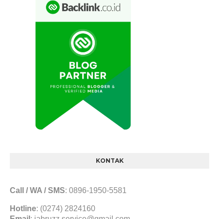
KONTAK
Call / WA / SMS
:
0896-1950-5581
Hotline
: (0274) 2824160
Email
:
jabruzz.service@gmail.com