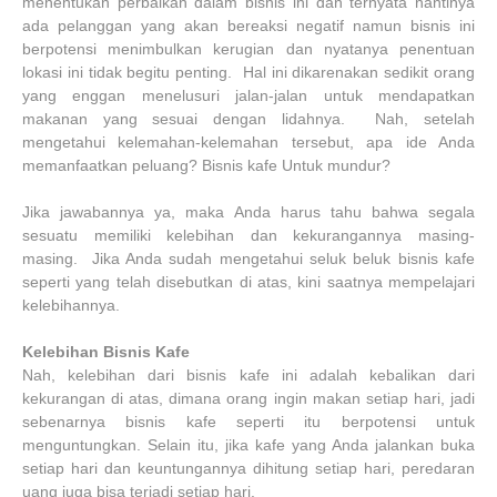
menentukan perbaikan dalam bisnis ini dan ternyata nantinya
ada pelanggan yang akan bereaksi negatif namun bisnis ini
berpotensi menimbulkan kerugian dan nyatanya penentuan
lokasi ini tidak begitu penting. Hal ini dikarenakan sedikit orang
yang enggan menelusuri jalan-jalan untuk mendapatkan
makanan yang sesuai dengan lidahnya. Nah, setelah
mengetahui kelemahan-kelemahan tersebut, apa ide Anda
memanfaatkan peluang? Bisnis kafe Untuk mundur?
Jika jawabannya ya, maka Anda harus tahu bahwa segala
sesuatu memiliki kelebihan dan kekurangannya masing-
masing. Jika Anda sudah mengetahui seluk beluk bisnis kafe
seperti yang telah disebutkan di atas, kini saatnya mempelajari
kelebihannya.
Kelebihan Bisnis Kafe
Nah, kelebihan dari bisnis kafe ini adalah kebalikan dari
kekurangan di atas, dimana orang ingin makan setiap hari, jadi
sebenarnya bisnis kafe seperti itu berpotensi untuk
menguntungkan. Selain itu, jika kafe yang Anda jalankan buka
setiap hari dan keuntungannya dihitung setiap hari, peredaran
uang juga bisa terjadi setiap hari.