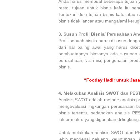
Anda harus membuat beberapa tujuan y
resto, tujuan untuk bisnis kafe itu sen
Tentukan dulu tujuan bisnis kafe atau 
bisnis tidak lancar atau mengalami kerug
3.
Susun Profil Bisnis/ Perusahaan An
Profil sebuah bisnis harus disusun den
dari hal paling awal yang harus diket
pembuatannya biasanya ada susunan di
perusahaan, visi-misi, pengenalan prod
bisnis.
“Fooday Hadir untuk Jasa
4.
Melakukan Analisis SWOT dan PEST 
Analisis SWOT adalah metode analisis p
mengevaluasi lingkungan perusahaan bai
bisnis tertentu, sedangkan analisis PE
faktor makro yang digunakan di lingkun
Untuk melakukan analisis SWOT dan PES
lebih mengenal peluang, keuntungan, 