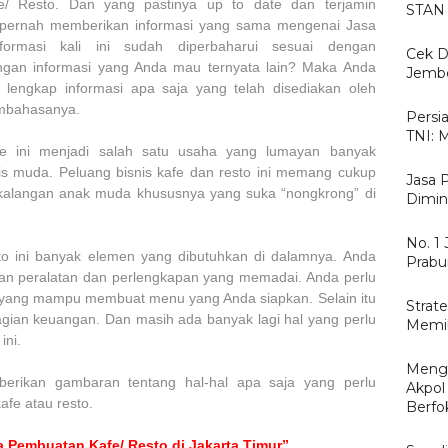
 Resto. Dan yang pastinya up to date dan terjamin
STAN 
pernah memberikan informasi yang sama mengenai Jasa
ormasi kali ini sudah diperbaharui sesuai dengan
Cek D
gan informasi yang Anda mau ternyata lain? Maka Anda
Jemb
ebih lengkap informasi apa saja yang telah disediakan oleh
embahasanya.
Persi
TNI: 
fe ini menjadi salah satu usaha yang lumayan banyak
is muda. Peluang bisnis kafe dan resto ini memang cukup
Jasa 
ikalangan anak muda khususnya yang suka “nongkrong” di
Dimin
No. 1
o ini banyak elemen yang dibutuhkan di dalamnya. Anda
Prabu
an peralatan dan perlengkapan yang memadai. Anda perlu
 yang mampu membuat menu yang Anda siapkan. Selain itu
Strat
bagian keuangan. Dan masih ada banyak lagi hal yang perlu
Memil
ini.
Menga
berikan gambaran tentang hal-hal apa saja yang perlu
Akpol
fe atau resto.
Berfo
 Pembuatan Kafe/ Resto di Jakarta Timur”