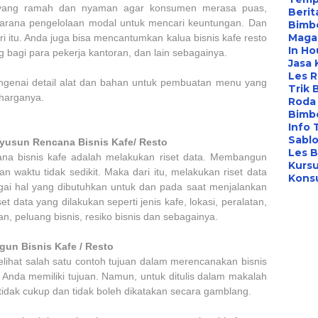
 yang ramah dan nyaman agar konsumen merasa puas,
Berit
arana pengelolaan modal untuk mencari keuntungan. Dan
Bimbe
Maga
ari itu. Anda juga bisa mencantumkan kalua bisnis kafe resto
In Ho
 bagi para pekerja kantoran, dan lain sebagainya.
Jasa 
Les 
engenai detail alat dan bahan untuk pembuatan menu yang
Trik 
a harganya.
Roda 
Bimbe
Info 
Sabl
yusun Rencana Bisnis Kafe/ Resto
Les B
na bisnis kafe adalah melakukan riset data. Membangun
Kursu
 waktu tidak sedikit. Maka dari itu, melakukan riset data
Konsu
gai hal yang dibutuhkan untuk dan pada saat menjalankan
et data yang dilakukan seperti jenis kafe, lokasi, peralatan,
, peluang bisnis, resiko bisnis dan sebagainya.
n Bisnis Kafe / Resto
elihat salah satu contoh tujuan dalam merencanakan bisnis
ti Anda memiliki tujuan. Namun, untuk ditulis dalam makalah
tu tidak cukup dan tidak boleh dikatakan secara gamblang.