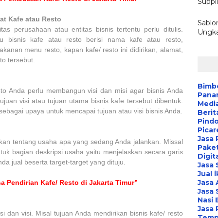
Suppli
at Kafe atau Resto
Sablo
as perusahaan atau entitas bisnis tertentu perlu ditulis.
Ungka
tu bisnis kafe atau resto berisi nama kafe atau resto,
akanan menu resto, kapan kafe/ resto ini didirikan, alamat,
to tersebut.
Bimbe
sto Anda perlu membangun visi dan misi agar bisnis Anda
Pana
juan visi atau tujuan utama bisnis kafe tersebut dibentuk.
Media
sebagai upaya untuk mencapai tujuan atau visi bisnis Anda.
Berit
Pind
Picar
Jasa 
arkan tentang usaha apa yang sedang Anda jalankan. Missal
Paket
tuk bagian deskripsi usaha yaitu menjelaskan secara garis
Digit
a jual beserta target-target yang dituju.
Jasa
Jual 
Jasa 
a Pendirian Kafe/ Resto di Jakarta Timur”
Jasa 
Nasi 
Jasa
si dan visi. Misal tujuan Anda mendirikan bisnis kafe/ resto
Temp