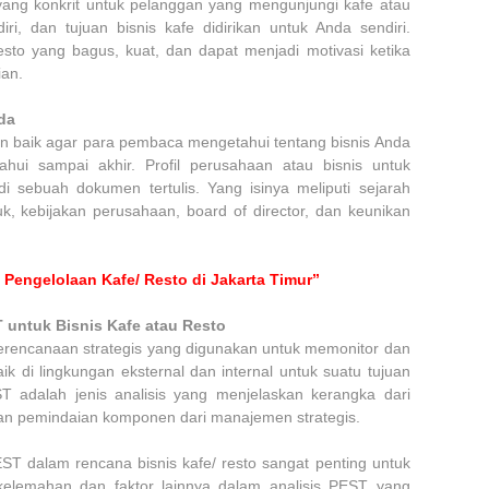
ang konkrit untuk pelanggan yang mengunjungi kafe atau
diri, dan tujuan bisnis kafe didirikan untuk Anda sendiri.
resto yang bagus, kuat, dan dapat menjadi motivasi ketika
ian.
da
gan baik agar para pembaca mengetahui tentang bisnis Anda
ahui sampai akhir. Profil perusahaan atau bisnis untuk
 sebuah dokumen tertulis. Yang isinya meliputi sejarah
uk, kebijakan perusahaan, board of director, dan keunikan
 Pengelolaan Kafe/ Resto di Jakarta Timur”
untuk Bisnis Kafe atau Resto
erencanaan strategis yang digunakan untuk memonitor dan
k di lingkungan eksternal dan internal untuk suatu tujuan
ST adalah jenis analisis yang menjelaskan kerangka dari
gan pemindaian komponen dari manajemen strategis.
T dalam rencana bisnis kafe/ resto sangat penting untuk
kelemahan dan faktor lainnya dalam analisis PEST yang