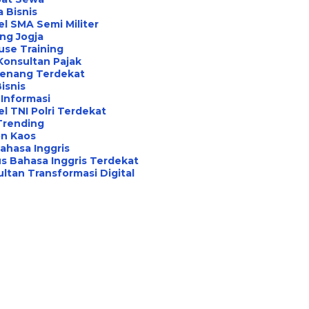
a Bisnis
l SMA Semi Militer
ng Jogja
use Training
Konsultan Pajak
Renang Terdekat
Bisnis
Informasi
l TNI Polri Terdekat
Trending
on Kaos
ahasa Inggris
s Bahasa Inggris Terdekat
ltan Transformasi Digital