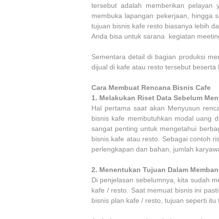
tersebut adalah memberikan pelayan
membuka lapangan pekerjaan, hingga s
tujuan bisnis kafe resto biasanya lebih d
Anda bisa untuk sarana kegiatan meeting
Sementara detail di bagian produksi m
dijual di kafe atau resto tersebut besert
Cara Membuat Rencana Bisnis Cafe
1.
Melakukan Riset Data Sebelum Men
Hal pertama saat akan Menyusun renca
bisnis kafe membutuhkan modal uang dan
sangat penting untuk mengetahui berba
bisnis kafe atau resto. Sebagai contoh ris
perlengkapan dan bahan, jumlah karyawan
2.
Menentukan Tujuan Dalam Membangu
Di penjelasan sebelumnya, kita sudah m
kafe / resto. Saat memuat bisnis ini pas
bisnis plan kafe / resto, tujuan seperti i