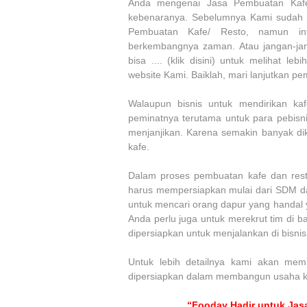
Anda mengenai Jasa Pembuatan Kafe/
kebenaranya. Sebelumnya Kami sudah 
Pembuatan Kafe/ Resto, namun inf
berkembangnya zaman. Atau jangan-jan
bisa .... (klik disini) untuk melihat l
website Kami. Baiklah, mari lanjutkan p
Walaupun bisnis untuk mendirikan ka
peminatnya terutama untuk para pebisn
menjanjikan. Karena semakin banyak d
kafe.
Dalam proses pembuatan kafe dan rest
harus mempersiapkan mulai dari SDM d
untuk mencari orang dapur yang handal
Anda perlu juga untuk merekrut tim di 
dipersiapkan untuk menjalankan di bisnis 
Untuk lebih detailnya kami akan mem
dipersiapkan dalam membangun usaha ka
“Fooday Hadir untuk Jasa