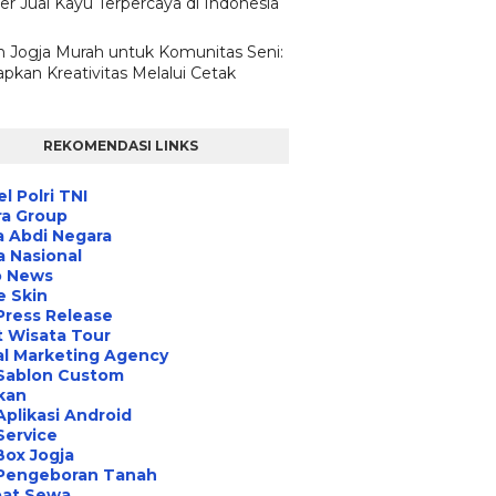
er Jual Kayu Terpercaya di Indonesia
n Jogja Murah untuk Komunitas Seni:
pkan Kreativitas Melalui Cetak
REKOMENDASI LINKS
l Polri TNI
ra Group
 Abdi Negara
a Nasional
o News
e Skin
Press Release
 Wisata Tour
al Marketing Agency
 Sablon Custom
ikan
Aplikasi Android
Service
Box Jogja
 Pengeboran Tanah
at Sewa