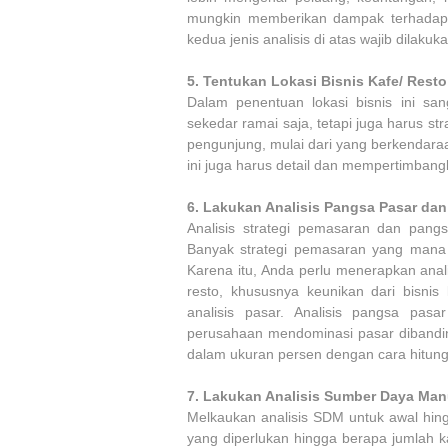
mungkin memberikan dampak terhadap b
kedua jenis analisis di atas wajib dilak
5.
Tentukan Lokasi Bisnis Kafe/ Rest
Dalam penentuan lokasi bisnis ini sa
sekedar ramai saja, tetapi juga harus st
pengunjung, mulai dari yang berkendaraan
ini juga harus detail dan mempertimbangk
6.
Lakukan Analisis Pangsa Pasar dan
Analisis strategi pemasaran dan pang
Banyak strategi pemasaran yang mana 
Karena itu, Anda perlu menerapkan anali
resto, khususnya keunikan dari bisnis
analisis pasar. Analisis pangsa pas
perusahaan mendominasi pasar dibandin
dalam ukuran persen dengan cara hitun
7.
Lakukan Analisis Sumber Daya Man
Melkaukan analisis SDM untuk awal hing
yang diperlukan hingga berapa jumlah k