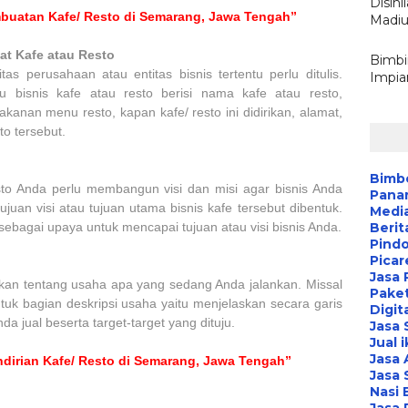
Disin
buatan Kafe/ Resto di Semarang, Jawa Tengah”
Madiu
at Kafe atau Resto
Bimbi
as perusahaan atau entitas bisnis tertentu perlu ditulis.
Impia
tu bisnis kafe atau resto berisi nama kafe atau resto,
akanan menu resto, kapan kafe/ resto ini didirikan, alamat,
to tersebut.
Bimbe
sto Anda perlu membangun visi dan misi agar bisnis Anda
Pana
juan visi atau tujuan utama bisnis kafe tersebut dibentuk.
Media
sebagai upaya untuk mencapai tujuan atau visi bisnis Anda.
Berit
Pind
Picar
Jasa 
arkan tentang usaha apa yang sedang Anda jalankan. Missal
Paket
tuk bagian deskripsi usaha yaitu menjelaskan secara garis
Digit
a jual beserta target-target yang dituju.
Jasa
Jual 
Jasa 
dirian Kafe/ Resto di Semarang, Jawa Tengah”
Jasa 
Nasi 