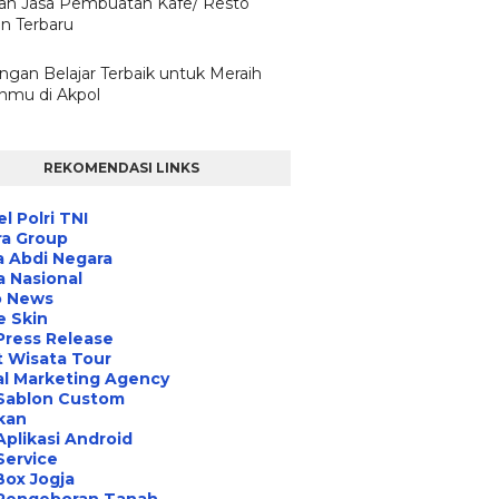
ilah Jasa Pembuatan Kafe/ Resto
n Terbaru
ngan Belajar Terbaik untuk Meraih
nmu di Akpol
REKOMENDASI LINKS
l Polri TNI
ra Group
 Abdi Negara
a Nasional
o News
e Skin
Press Release
 Wisata Tour
al Marketing Agency
 Sablon Custom
ikan
Aplikasi Android
Service
Box Jogja