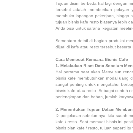
Tujuan disini berbeda hal lagi dengan mi
tersebut adalah memberikan pelayan
membuka lapangan pekerjaan, hingga s
tujuan bisnis kafe resto biasanya lebih d
Anda bisa untuk sarana kegiatan meeting
Sementara detail di bagian produksi m
dijual di kafe atau resto tersebut besert
Cara Membuat Rencana Bisnis Cafe
1.
Melakukan Riset Data Sebelum Men
Hal pertama saat akan Menyusun renca
bisnis kafe membutuhkan modal uang dan
sangat penting untuk mengetahui berba
bisnis kafe atau resto. Sebagai contoh ris
perlengkapan dan bahan, jumlah karyawan
2.
Menentukan Tujuan Dalam Membangu
Di penjelasan sebelumnya, kita sudah m
kafe / resto. Saat memuat bisnis ini pas
bisnis plan kafe / resto, tujuan seperti i