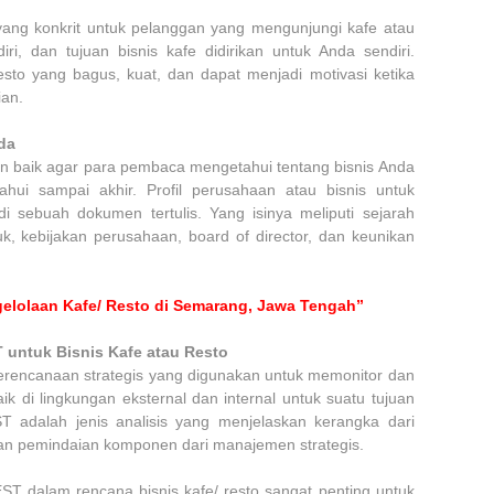
ang konkrit untuk pelanggan yang mengunjungi kafe atau
diri, dan tujuan bisnis kafe didirikan untuk Anda sendiri.
resto yang bagus, kuat, dan dapat menjadi motivasi ketika
ian.
da
gan baik agar para pembaca mengetahui tentang bisnis Anda
ahui sampai akhir. Profil perusahaan atau bisnis untuk
 sebuah dokumen tertulis. Yang isinya meliputi sejarah
uk, kebijakan perusahaan, board of director, dan keunikan
elolaan Kafe/ Resto di Semarang, Jawa Tengah”
untuk Bisnis Kafe atau Resto
erencanaan strategis yang digunakan untuk memonitor dan
k di lingkungan eksternal dan internal untuk suatu tujuan
ST adalah jenis analisis yang menjelaskan kerangka dari
gan pemindaian komponen dari manajemen strategis.
T dalam rencana bisnis kafe/ resto sangat penting untuk