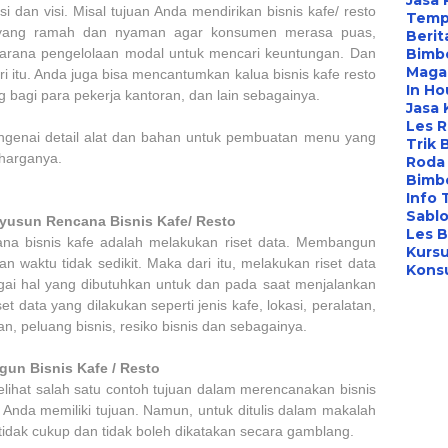
Jasa
si dan visi. Misal tujuan Anda mendirikan bisnis kafe/ resto
Temp
 yang ramah dan nyaman agar konsumen merasa puas,
Berit
arana pengelolaan modal untuk mencari keuntungan. Dan
Bimbe
Maga
ari itu. Anda juga bisa mencantumkan kalua bisnis kafe resto
In Ho
 bagi para pekerja kantoran, dan lain sebagainya.
Jasa 
Les 
engenai detail alat dan bahan untuk pembuatan menu yang
Trik 
a harganya.
Roda 
Bimbe
Info 
Sabl
yusun Rencana Bisnis Kafe/ Resto
Les B
na bisnis kafe adalah melakukan riset data. Membangun
Kursu
 waktu tidak sedikit. Maka dari itu, melakukan riset data
Konsu
gai hal yang dibutuhkan untuk dan pada saat menjalankan
et data yang dilakukan seperti jenis kafe, lokasi, peralatan,
, peluang bisnis, resiko bisnis dan sebagainya.
n Bisnis Kafe / Resto
elihat salah satu contoh tujuan dalam merencanakan bisnis
ti Anda memiliki tujuan. Namun, untuk ditulis dalam makalah
tu tidak cukup dan tidak boleh dikatakan secara gamblang.