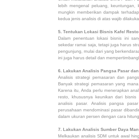
lebih mengenal peluang, keuntungan, 
mungkin memberikan dampak terhadap b
kedua jenis analisis di atas wajib dilak
5.
Tentukan Lokasi Bisnis Kafe/ Rest
Dalam penentuan lokasi bisnis ini sa
sekedar ramai saja, tetapi juga harus st
pengunjung, mulai dari yang berkendaraan
ini juga harus detail dan mempertimbangk
6.
Lakukan Analisis Pangsa Pasar dan
Analisis strategi pemasaran dan pang
Banyak strategi pemasaran yang mana 
Karena itu, Anda perlu menerapkan anali
resto, khususnya keunikan dari bisnis
analisis pasar. Analisis pangsa pas
perusahaan mendominasi pasar dibandin
dalam ukuran persen dengan cara hitun
7.
Lakukan Analisis Sumber Daya Man
Melkaukan analisis SDM untuk awal hing