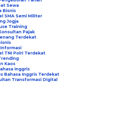
 Pengeboran Tanah
at Sewa
a Bisnis
l SMA Semi Militer
ng Jogja
use Training
Konsultan Pajak
Renang Terdekat
Bisnis
Informasi
l TNI Polri Terdekat
Trending
on Kaos
ahasa Inggris
s Bahasa Inggris Terdekat
ltan Transformasi Digital