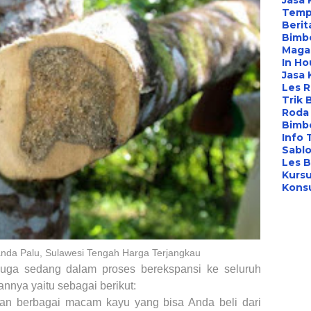
Jasa
Temp
Berit
Bimbe
Maga
In Ho
Jasa 
Les 
Trik 
Roda 
Bimbe
Info 
Sabl
Les B
Kursu
Konsu
landa Palu, Sulawesi Tengah Harga Terjangkau
 juga
sedang dalam proses
berekspansi ke seluruh
nnya yaitu sebagai berikut:
an berbagai macam kayu yang bisa Anda beli dari