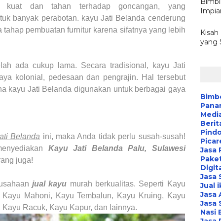
Bimbi
 kuat dan tahan terhadap goncangan, yang
Impia
tuk banyak perabotan. kayu Jati Belanda cenderung
 tahap pembuatan furnitur karena sifatnya yang lebih
Kisah 
yang S
elah ada cukup lama. Secara tradisional, kayu Jati
aya kolonial, pedesaan dan pengrajin. Hal tersebut
a kayu Jati Belanda digunakan untuk berbagai gaya
Bimbe
Pana
Media
Berit
Pind
ati Belanda
ini, maka Anda tidak perlu susah-susah!
Picar
enyediakan
Kayu Jati Belanda
Palu, Sulawesi
Jasa 
Paket
ang juga!
Digit
Jasa
rusahaan
jual kayu
murah berkualitas. Seperti Kayu
Jual 
Jasa 
i, Kayu Mahoni, Kayu Tembalun, Kayu Kruing, Kayu
Jasa 
 Kayu Racuk, Kayu Kapur, dan lainnya.
Nasi 