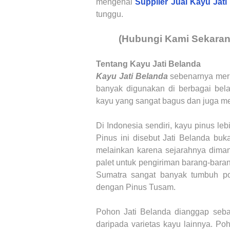
mengenai
Supplier Jual Kayu Jati
tunggu.
(Hubungi Kami Sekara
Tentang Kayu Jati Belanda
Kayu Jati Belanda
sebenarnya mer
banyak digunakan di berbagai belah
kayu yang sangat bagus dan juga me
Di Indonesia sendiri, kayu pinus le
Pinus ini disebut Jati Belanda bu
melainkan karena sejarahnya diman
palet untuk pengiriman barang-baran
Sumatra sangat banyak tumbuh po
dengan Pinus Tusam.
Pohon Jati Belanda dianggap sebag
daripada varietas kayu lainnya. Po