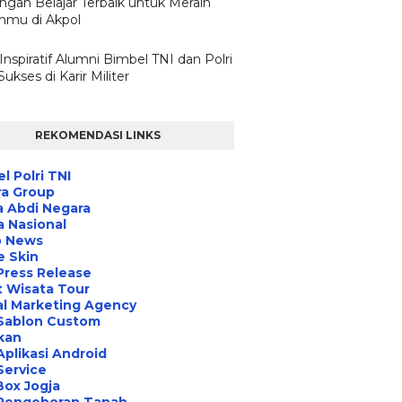
ngan Belajar Terbaik untuk Meraih
nmu di Akpol
Inspiratif Alumni Bimbel TNI dan Polri
ukses di Karir Militer
REKOMENDASI LINKS
l Polri TNI
ra Group
 Abdi Negara
a Nasional
o News
e Skin
Press Release
 Wisata Tour
al Marketing Agency
 Sablon Custom
ikan
Aplikasi Android
Service
Box Jogja