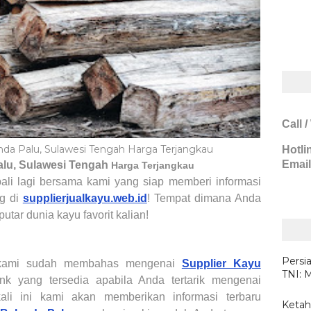
Call 
landa Palu, Sulawesi Tengah Harga Terjangkau
Hotli
Email
lu, Sulawesi Tengah
Harga Terjangkau
li lagi bersama kami yang siap memberi informasi
ng di
supplierjualkayu.web.id
! Tempat dimana Anda
eputar
dunia kayu favorit kalian
!
Persi
 kami sudah membahas mengenai
Supplier Kayu
TNI: 
ink yang tersedia apabila Anda tertarik mengenai
 kali ini kami akan memberikan informasi terbaru
Ketah