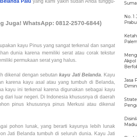
 Belanda
Palu
yang kami yakin sudah Anda tunggu-
Sumat
No. 1
Prabu
ng Juga
!
WhatsApp:
0
812-2570-6844)
Ketahu
Palem
upakan kayu Pinus yang sangat terkenal dan sangat
an dunia karena memiliki serat atau corak tekstur
Menga
miliki permukaan serat yang halus.
Akpol
Berfo
bih dikenal dengan sebutan
kayu Jati Belanda
. Kayu
Jasa 
kan karena kayu asal atau yang tumbuh di Belanda,
Dimin
a kayu ini terkenal karena digunakan sebagai kayu
g dari luar negeri. Di Indonesia khususnya di daerah
Strate
hon pinus khususnya pinus Merkusi atau dikenal
Penga
Disin
Madiu
ai pohon lunak, yang berarti kayunya lebih lunak
hon Jati Belanda tumbuh di seluruh dunia. Kayu Jati