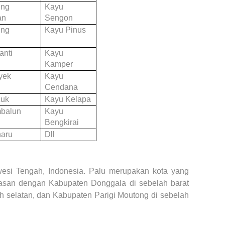
ing
Kayu
an
Sengon
ing
Kayu Pinus
a
anti
Kayu
Kamper
yek
Kayu
Cendana
cuk
Kayu Kelapa
balun
Kayu
Bengkirai
aru
Dll
wesi Tengah, Indonesia. Palu merupakan kota yang
atasan dengan Kabupaten Donggala di sebelah barat
ah selatan, dan Kabupaten Parigi Moutong di sebelah