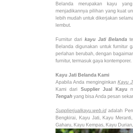
Belanda merupakan kayu yang
menjadikannya pilihan yang kuat un
lebih mudah untuk dikerjakan selama
lembut.
Furnitur dari
kayu Jati Belanda
t
Belanda digunakan untuk furnitur g
perlahan berubah, dengan bagaiman
furnitur, termasuk gaya kontemporer.
Kayu Jati Belanda
Kami
Apabila Anda menginginkan
Kayu
J
Kami dari
Supplier Jual Kayu
m
Tengah
yang bisa Anda pesan sekar
Supplierjualkayu.web.id
adalah Pe
Bengkirai, Kayu Jati, Kayu Merant
Gaharu, Kayu Kempas, Kayu Durian,